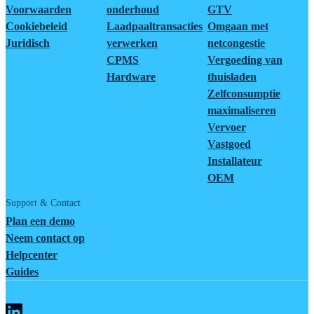
Voorwaarden
onderhoud
GTV
Cookiebeleid
Laadpaaltransacties
Omgaan met
Juridisch
verwerken
netcongestie
CPMS
Vergoeding van
Hardware
thuisladen
Zelfconsumptie
maximaliseren
Vervoer
Vastgoed
Installateur
OEM
Support & Contact
Plan een demo
Neem contact op
Helpcenter
Guides