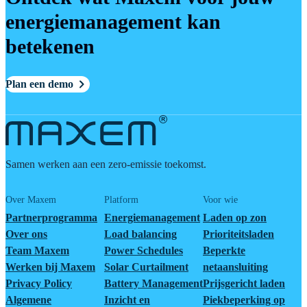
energiemanagement kan
betekenen
Plan een demo
Samen werken aan een zero-emissie toekomst.
Over Maxem
Platform
Voor wie
Partnerprogramma
Energiemanagement
Laden op zon
Over ons
Load balancing
Prioriteitsladen
Team Maxem
Power Schedules
Beperkte
Werken bij Maxem
Solar Curtailment
netaansluiting
Privacy Policy
Battery Management
Prijsgericht laden
Algemene
Inzicht en
Piekbeperking op