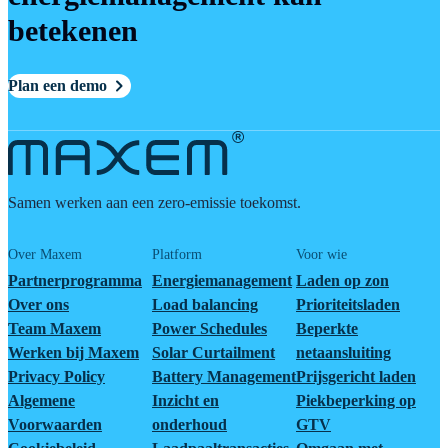
betekenen
Plan een demo
Samen werken aan een zero-emissie toekomst.
Over Maxem
Platform
Voor wie
Partnerprogramma
Energiemanagement
Laden op zon
Over ons
Load balancing
Prioriteitsladen
Team Maxem
Power Schedules
Beperkte
Werken bij Maxem
Solar Curtailment
netaansluiting
Privacy Policy
Battery Management
Prijsgericht laden
Algemene
Inzicht en
Piekbeperking op
Voorwaarden
onderhoud
GTV