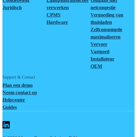
Cookiebeleid
Laadpaaltransacties
Omgaan met
Juridisch
verwerken
netcongestie
CPMS
Vergoeding van
Hardware
thuisladen
Zelfconsumptie
maximaliseren
Vervoer
Vastgoed
Installateur
OEM
Support & Contact
Plan een demo
Neem contact op
Helpcenter
Guides