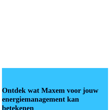
wissen” of “Geschiedenis wissen”.
Klachten
Hier
Deze informatie is voor het laatst bijgewerkt op 5-3-2022.
Ontdek wat Maxem voor jouw
energiemanagement kan
betekenen