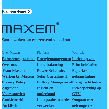
Plan een demo
Samen werken aan een zero-emissie toekomst.
Over Maxem
Platform
Voor wie
Partnerprogramma
Energiemanagement
Laden op zon
Over ons
Load balancing
Prioriteitsladen
Team Maxem
Power Schedules
Beperkte
Werken bij Maxem
Solar Curtailment
netaansluiting
Privacy Policy
Battery Management
Prijsgericht laden
Algemene
Inzicht en
Piekbeperking op
Voorwaarden
onderhoud
GTV
Cookiebeleid
Laadpaaltransacties
Omgaan met
Juridisch
verwerken
netcongestie