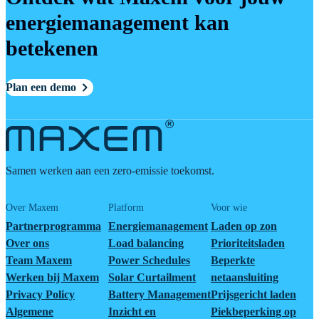
energiemanagement kan
betekenen
Plan een demo
Samen werken aan een zero-emissie toekomst.
Over Maxem
Platform
Voor wie
Partnerprogramma
Energiemanagement
Laden op zon
Over ons
Load balancing
Prioriteitsladen
Team Maxem
Power Schedules
Beperkte
Werken bij Maxem
Solar Curtailment
netaansluiting
Privacy Policy
Battery Management
Prijsgericht laden
Algemene
Inzicht en
Piekbeperking op