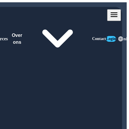
Over
rces
Contact
Login
nl
ons