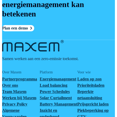
energiemanagement kan
betekenen
Plan een demo
Samen werken aan een zero-emissie toekomst.
Over Maxem
Platform
Voor wie
Partnerprogramma
Energiemanagement
Laden op zon
Over ons
Load balancing
Prioriteitsladen
Team Maxem
Power Schedules
Beperkte
Werken bij Maxem
Solar Curtailment
netaansluiting
Privacy Policy
Battery Management
Prijsgericht laden
Algemene
Inzicht en
Piekbeperking op
Voorwaarden
onderhoud
GTV