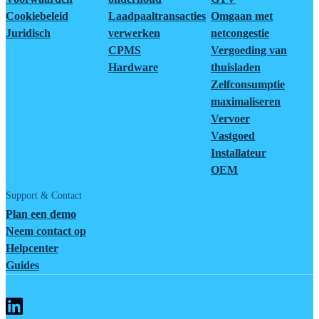
Cookiebeleid
Laadpaaltransacties
Omgaan met
Juridisch
verwerken
netcongestie
CPMS
Vergoeding van
Hardware
thuisladen
Zelfconsumptie
maximaliseren
Vervoer
Vastgoed
Installateur
OEM
Support & Contact
Plan een demo
Neem contact op
Helpcenter
Guides