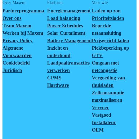
Over Maxem
Platform
Voor wie
Partnerprogramma
Energiemanagement
Laden op zon
Over ons
Load balancing
Prioriteitsladen
Team Maxem
Power Schedules
Beperkte
Werken bij Maxem
Solar Curtailment
netaansluiting
Privacy Policy
Battery Management
Prijsgericht laden
Algemene
Inzicht en
Piekbeperking op
Voorwaarden
onderhoud
GTV
Cookiebeleid
Laadpaaltransacties
Omgaan met
Juridisch
verwerken
netcongestie
CPMS
Vergoeding van
Hardware
thuisladen
Zelfconsumptie
maximaliseren
Vervoer
Vastgoed
Installateur
OEM