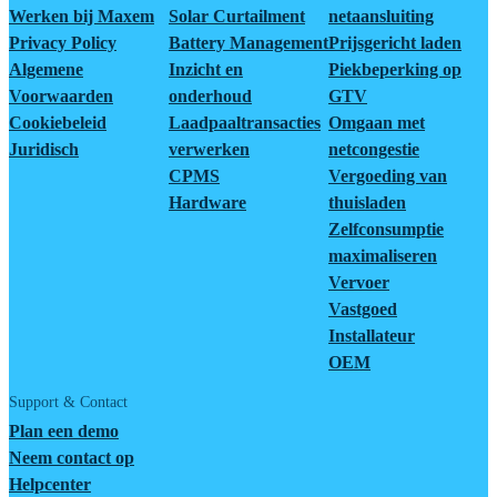
Werken bij Maxem
Solar Curtailment
netaansluiting
Privacy Policy
Battery Management
Prijsgericht laden
Algemene
Inzicht en
Piekbeperking op
Voorwaarden
onderhoud
GTV
Cookiebeleid
Laadpaaltransacties
Omgaan met
Juridisch
verwerken
netcongestie
CPMS
Vergoeding van
Hardware
thuisladen
Zelfconsumptie
maximaliseren
Vervoer
Vastgoed
Installateur
OEM
Support & Contact
Plan een demo
Neem contact op
Helpcenter