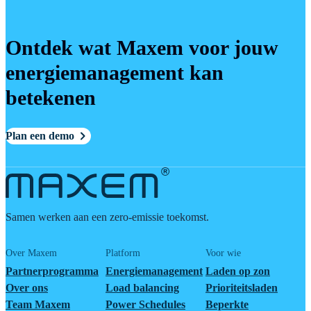
Ontdek wat Maxem voor jouw
energiemanagement kan
betekenen
Plan een demo
Samen werken aan een zero-emissie toekomst.
Over Maxem
Platform
Voor wie
Partnerprogramma
Energiemanagement
Laden op zon
Over ons
Load balancing
Prioriteitsladen
Team Maxem
Power Schedules
Beperkte