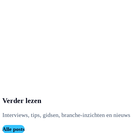
en EMS in één platform)
en de rijke historie aan
vergelijkbare referentie
cases hebben het
vertrouwen gegeven om
voor Maxem te kiezen”
Theo van der Werff
Operationeel directeur, Van der Werff
Verder lezen
Interviews, tips, gidsen, branche-inzichten en nieuws
Alle posts