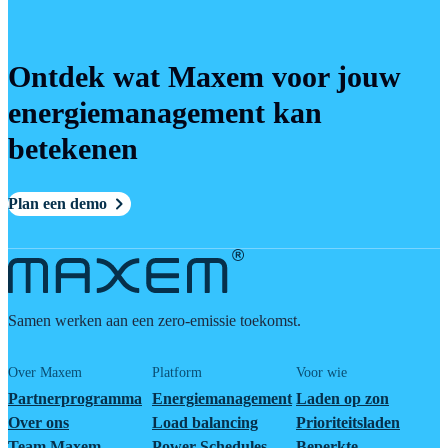
Ontdek wat Maxem voor jouw
energiemanagement kan
betekenen
Plan een demo
Samen werken aan een zero-emissie toekomst.
Over Maxem
Platform
Voor wie
Partnerprogramma
Energiemanagement
Laden op zon
Over ons
Load balancing
Prioriteitsladen
Team Maxem
Power Schedules
Beperkte