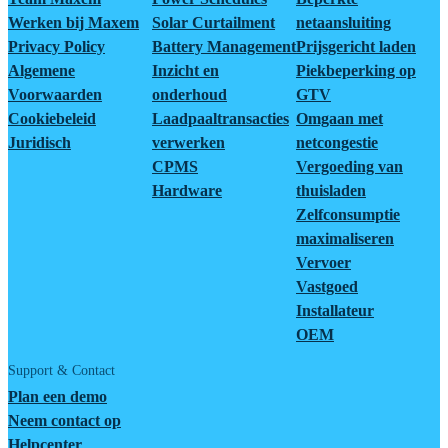
Werken bij Maxem
Solar Curtailment
netaansluiting
Privacy Policy
Battery Management
Prijsgericht laden
Algemene
Inzicht en
Piekbeperking op
Voorwaarden
onderhoud
GTV
Cookiebeleid
Laadpaaltransacties
Omgaan met
Juridisch
verwerken
netcongestie
CPMS
Vergoeding van
Hardware
thuisladen
Zelfconsumptie
maximaliseren
Vervoer
Vastgoed
Installateur
OEM
Support & Contact
Plan een demo
Neem contact op
Helpcenter