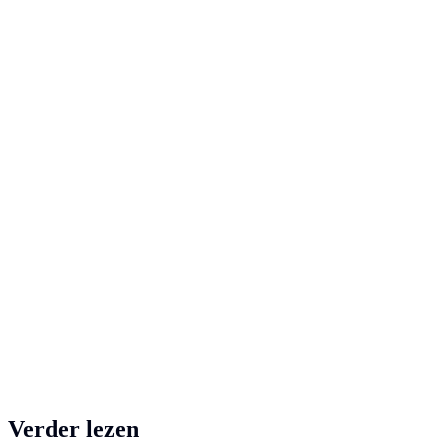
netaansluiting.
Samen met GoodPower maken we elektrisch laden niet
alleen slimmer, maar ook waardevoller.
Verder lezen