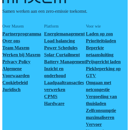
Samen werken aan een zero-emissie toekomst.
Over Maxem
Platform
Voor wie
Partnerprogramma
Energiemanagement
Laden op zon
Over ons
Load balancing
Prioriteitsladen
Team Maxem
Power Schedules
Beperkte
Werken bij Maxem
Solar Curtailment
netaansluiting
Privacy Policy
Battery Management
Prijsgericht laden
Algemene
Inzicht en
Piekbeperking op
Voorwaarden
onderhoud
GTV
Cookiebeleid
Laadpaaltransacties
Omgaan met
Juridisch
verwerken
netcongestie
CPMS
Vergoeding van
Hardware
thuisladen
Zelfconsumptie
maximaliseren
Vervoer