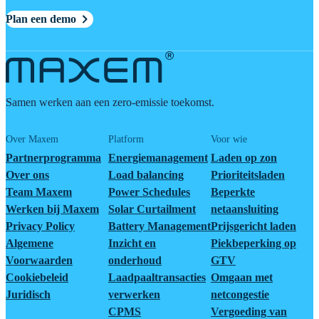
Plan een demo
Samen werken aan een zero-emissie toekomst.
Over Maxem
Platform
Voor wie
Partnerprogramma
Energiemanagement
Laden op zon
Over ons
Load balancing
Prioriteitsladen
Team Maxem
Power Schedules
Beperkte
Werken bij Maxem
Solar Curtailment
netaansluiting
Privacy Policy
Battery Management
Prijsgericht laden
Algemene
Inzicht en
Piekbeperking op
Voorwaarden
onderhoud
GTV
Cookiebeleid
Laadpaaltransacties
Omgaan met
Juridisch
verwerken
netcongestie
CPMS
Vergoeding van