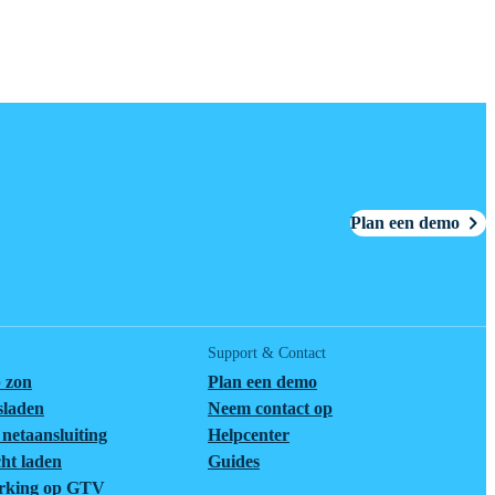
Plan een demo
Support & Contact
 zon
Plan een demo
tsladen
Neem contact op
netaansluiting
Helpcenter
cht laden
Guides
rking op GTV