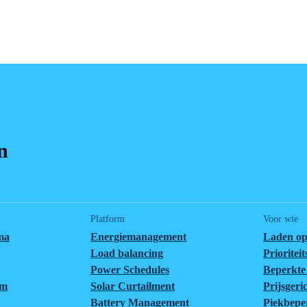
n
Platform
Voor wie
ma
Energiemanagement
Laden op
Load balancing
Prioritei
Power Schedules
Beperkte 
em
Solar Curtailment
Prijsgeri
Battery Management
Piekbepe