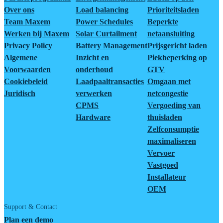
Over ons
Load balancing
Prioriteitsladen
Team Maxem
Power Schedules
Beperkte
Werken bij Maxem
Solar Curtailment
netaansluiting
Privacy Policy
Battery Management
Prijsgericht laden
Algemene
Inzicht en
Piekbeperking op
Voorwaarden
onderhoud
GTV
Cookiebeleid
Laadpaaltransacties
Omgaan met
Juridisch
verwerken
netcongestie
CPMS
Vergoeding van
Hardware
thuisladen
Zelfconsumptie
maximaliseren
Vervoer
Vastgoed
Installateur
OEM
Support & Contact
Plan een demo