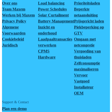
Over ons
Load balancing
Prioriteitsladen
Team Maxem
Power Schedules
Beperkte
Werken bij Maxem
Solar Curtailment
netaansluiting
Privacy Policy
Battery Management
Prijsgericht laden
Algemene
Inzicht en
Piekbeperking op
Voorwaarden
onderhoud
GTV
Cookiebeleid
Laadpaaltransacties
Omgaan met
Juridisch
verwerken
netcongestie
CPMS
Vergoeding van
Hardware
thuisladen
Zelfconsumptie
maximaliseren
Vervoer
Vastgoed
Installateur
OEM
Support & Contact
Plan een demo