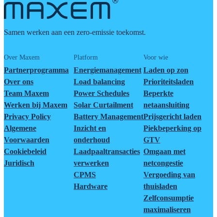
Samen werken aan een zero-emissie toekomst.
Over Maxem
Platform
Voor wie
Partnerprogramma
Energiemanagement
Laden op zon
Over ons
Load balancing
Prioriteitsladen
Team Maxem
Power Schedules
Beperkte
Werken bij Maxem
Solar Curtailment
netaansluiting
Privacy Policy
Battery Management
Prijsgericht laden
Algemene
Inzicht en
Piekbeperking op
Voorwaarden
onderhoud
GTV
Cookiebeleid
Laadpaaltransacties
Omgaan met
Juridisch
verwerken
netcongestie
CPMS
Vergoeding van
Hardware
thuisladen
Zelfconsumptie
maximaliseren