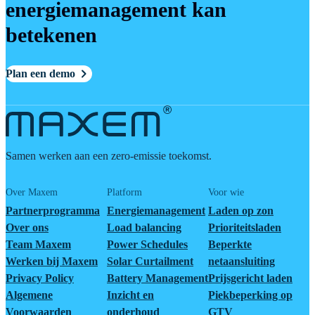
energiemanagement kan
betekenen
Plan een demo
Samen werken aan een zero-emissie toekomst.
Over Maxem
Platform
Voor wie
Partnerprogramma
Energiemanagement
Laden op zon
Over ons
Load balancing
Prioriteitsladen
Team Maxem
Power Schedules
Beperkte
Werken bij Maxem
Solar Curtailment
netaansluiting
Privacy Policy
Battery Management
Prijsgericht laden
Algemene
Inzicht en
Piekbeperking op
Voorwaarden
onderhoud
GTV