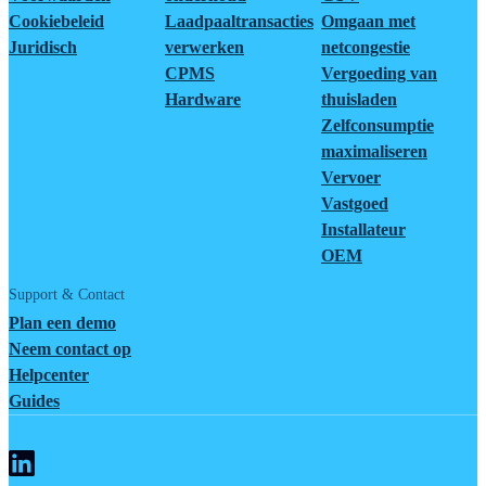
Cookiebeleid
Laadpaaltransacties
Omgaan met
Juridisch
verwerken
netcongestie
CPMS
Vergoeding van
Hardware
thuisladen
Zelfconsumptie
maximaliseren
Vervoer
Vastgoed
Installateur
OEM
Support & Contact
Plan een demo
Neem contact op
Helpcenter
Guides