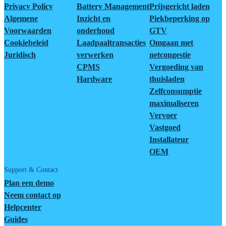
Privacy Policy
Battery Management
Prijsgericht laden
Algemene
Inzicht en
Piekbeperking op
Voorwaarden
onderhoud
GTV
Cookiebeleid
Laadpaaltransacties
Omgaan met
Juridisch
verwerken
netcongestie
CPMS
Vergoeding van
Hardware
thuisladen
Zelfconsumptie
maximaliseren
Vervoer
Vastgoed
Installateur
OEM
Support & Contact
Plan een demo
Neem contact op
Helpcenter
Guides