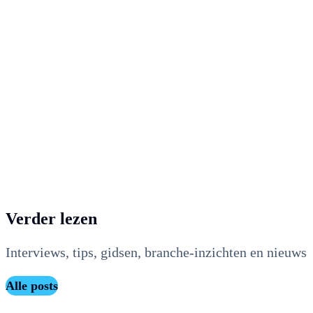
luchthavenelektrificatie.
Voor meer informatie:
Merlijn van Vliet – NRG2fly – merlijn@nrg2fly.com
+31 6 158 965 06
Robert Hooyer – Maxem –
robert.hooyer@maxem.energy – +31 6 571 523 09
Verder lezen
Interviews, tips, gidsen, branche-inzichten en nieuws
Alle posts