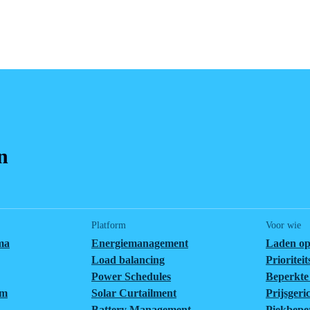
n
Platform
Voor wie
ma
Energiemanagement
Laden op
Load balancing
Prioritei
Power Schedules
Beperkte 
em
Solar Curtailment
Prijsgeri
Battery Management
Piekbepe