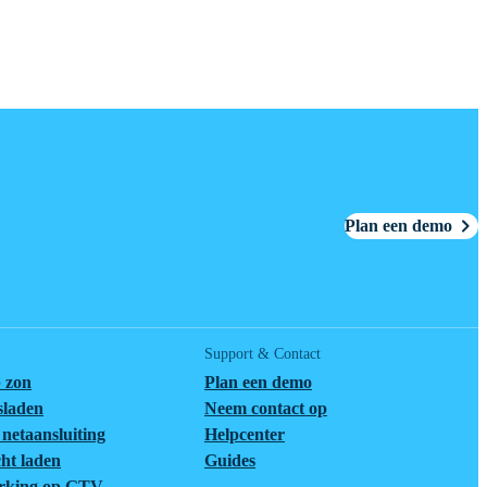
Plan een demo
Support & Contact
 zon
Plan een demo
tsladen
Neem contact op
netaansluiting
Helpcenter
cht laden
Guides
rking op GTV