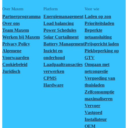
Over Maxem
Platform
Voor wie
Partnerprogramma
Energiemanagement
Laden op zon
Over ons
Load balancing
Prioriteitsladen
Team Maxem
Power Schedules
Beperkte
Werken bij Maxem
Solar Curtailment
netaansluiting
Privacy Policy
Battery Management
Prijsgericht laden
Algemene
Inzicht en
Piekbeperking op
Voorwaarden
onderhoud
GTV
Cookiebeleid
Laadpaaltransacties
Omgaan met
Juridisch
verwerken
netcongestie
CPMS
Vergoeding van
Hardware
thuisladen
Zelfconsumptie
maximaliseren
Vervoer
Vastgoed
Installateur
OEM