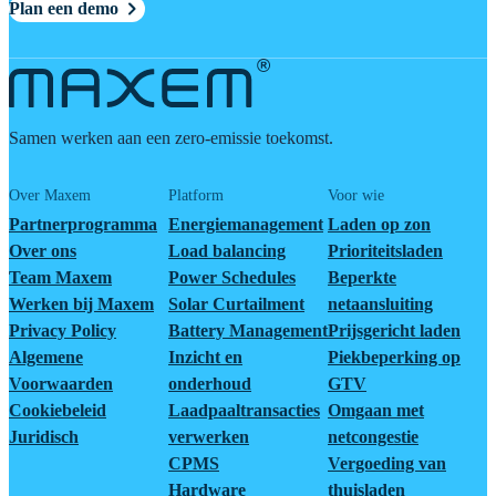
Plan een demo
Samen werken aan een zero-emissie toekomst.
Over Maxem
Platform
Voor wie
Partnerprogramma
Energiemanagement
Laden op zon
Over ons
Load balancing
Prioriteitsladen
Team Maxem
Power Schedules
Beperkte
Werken bij Maxem
Solar Curtailment
netaansluiting
Privacy Policy
Battery Management
Prijsgericht laden
Algemene
Inzicht en
Piekbeperking op
Voorwaarden
onderhoud
GTV
Cookiebeleid
Laadpaaltransacties
Omgaan met
Juridisch
verwerken
netcongestie
CPMS
Vergoeding van
Hardware
thuisladen