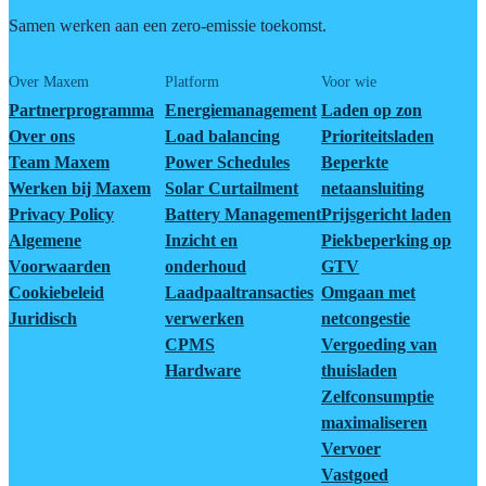
Samen werken aan een zero-emissie toekomst.
Over Maxem
Platform
Voor wie
Partnerprogramma
Energiemanagement
Laden op zon
Over ons
Load balancing
Prioriteitsladen
Team Maxem
Power Schedules
Beperkte
Werken bij Maxem
Solar Curtailment
netaansluiting
Privacy Policy
Battery Management
Prijsgericht laden
Algemene
Inzicht en
Piekbeperking op
Voorwaarden
onderhoud
GTV
Cookiebeleid
Laadpaaltransacties
Omgaan met
Juridisch
verwerken
netcongestie
CPMS
Vergoeding van
Hardware
thuisladen
Zelfconsumptie
maximaliseren
Vervoer
Vastgoed