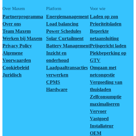
Over Maxem
Platform
Voor wie
Partnerprogramma
Energiemanagement
Laden op zon
Over ons
Load balancing
Prioriteitsladen
Team Maxem
Power Schedules
Beperkte
Werken bij Maxem
Solar Curtailment
netaansluiting
Privacy Policy
Battery Management
Prijsgericht laden
Algemene
Inzicht en
Piekbeperking op
Voorwaarden
onderhoud
GTV
Cookiebeleid
Laadpaaltransacties
Omgaan met
Juridisch
verwerken
netcongestie
CPMS
Vergoeding van
Hardware
thuisladen
Zelfconsumptie
maximaliseren
Vervoer
Vastgoed
Installateur
OEM