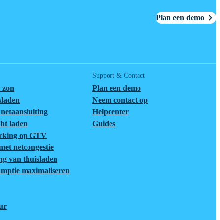
Plan een demo
Support & Contact
 zon
Plan een demo
tsladen
Neem contact op
netaansluiting
Helpcenter
cht laden
Guides
rking op GTV
et netcongestie
ng van thuisladen
umptie maximaliseren
eur