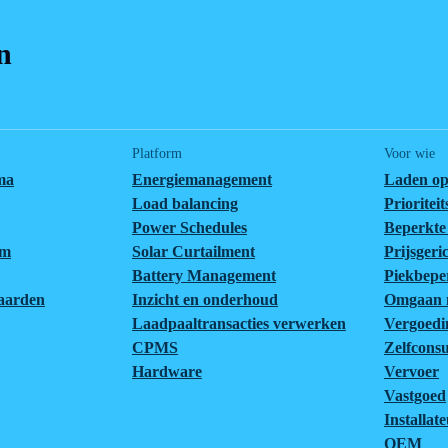
n
Platform
Voor wie
ma
Energiemanagement
Laden op
Load balancing
Prioritei
Power Schedules
Beperkte 
em
Solar Curtailment
Prijsgeri
Battery Management
Piekbepe
aarden
Inzicht en onderhoud
Omgaan m
Laadpaaltransacties verwerken
Vergoedi
CPMS
Zelfcons
Hardware
Vervoer
Vastgoed
Installat
OEM