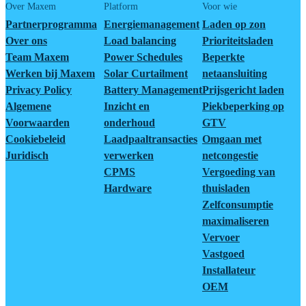
Over Maxem
Platform
Voor wie
Partnerprogramma
Energiemanagement
Laden op zon
Over ons
Load balancing
Prioriteitsladen
Team Maxem
Power Schedules
Beperkte
Werken bij Maxem
Solar Curtailment
netaansluiting
Privacy Policy
Battery Management
Prijsgericht laden
Algemene
Inzicht en
Piekbeperking op
Voorwaarden
onderhoud
GTV
Cookiebeleid
Laadpaaltransacties
Omgaan met
Juridisch
verwerken
netcongestie
CPMS
Vergoeding van
Hardware
thuisladen
Zelfconsumptie
maximaliseren
Vervoer
Vastgoed
Installateur
OEM