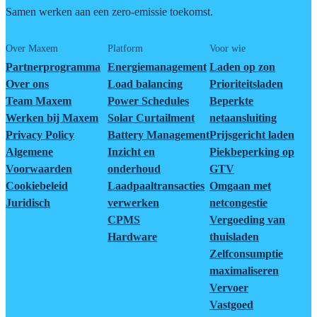
Samen werken aan een zero-emissie toekomst.
Over Maxem
Platform
Voor wie
Partnerprogramma
Energiemanagement
Laden op zon
Over ons
Load balancing
Prioriteitsladen
Team Maxem
Power Schedules
Beperkte
Werken bij Maxem
Solar Curtailment
netaansluiting
Privacy Policy
Battery Management
Prijsgericht laden
Algemene
Inzicht en
Piekbeperking op
Voorwaarden
onderhoud
GTV
Cookiebeleid
Laadpaaltransacties
Omgaan met
Juridisch
verwerken
netcongestie
CPMS
Vergoeding van
Hardware
thuisladen
Zelfconsumptie
maximaliseren
Vervoer
Vastgoed