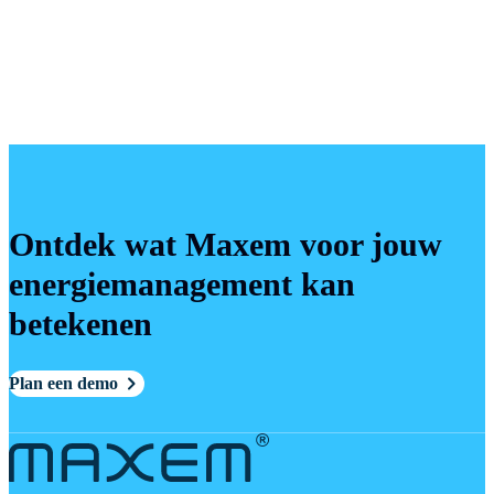
installatie
GridGuard voor 24/7 bewaking van de
gecontracteerde aansluitlimiet
Automatische inzet van een generator
wanneer aanvullende capaciteit nodig is
Ontdek wat Maxem voor jouw
energiemanagement kan
betekenen
Plan een demo