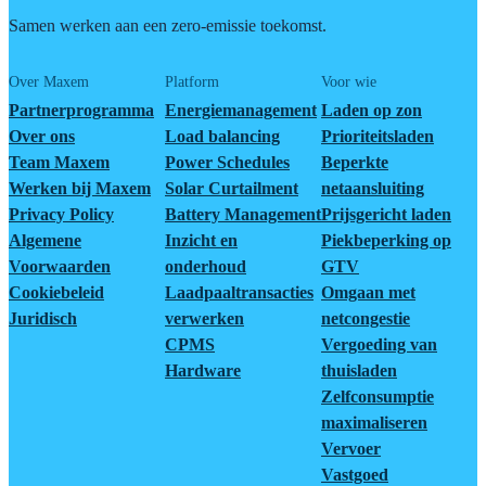
Samen werken aan een zero-emissie toekomst.
Over Maxem
Platform
Voor wie
Partnerprogramma
Energiemanagement
Laden op zon
Over ons
Load balancing
Prioriteitsladen
Team Maxem
Power Schedules
Beperkte
Werken bij Maxem
Solar Curtailment
netaansluiting
Privacy Policy
Battery Management
Prijsgericht laden
Algemene
Inzicht en
Piekbeperking op
Voorwaarden
onderhoud
GTV
Cookiebeleid
Laadpaaltransacties
Omgaan met
Juridisch
verwerken
netcongestie
CPMS
Vergoeding van
Hardware
thuisladen
Zelfconsumptie
maximaliseren
Vervoer
Vastgoed