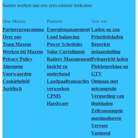
Samen werken aan een zero-emissie toekomst.
Over Maxem
Platform
Voor wie
Partnerprogramma
Energiemanagement
Laden op zon
Over ons
Load balancing
Prioriteitsladen
Team Maxem
Power Schedules
Beperkte
Werken bij Maxem
Solar Curtailment
netaansluiting
Privacy Policy
Battery Management
Prijsgericht laden
Algemene
Inzicht en
Piekbeperking op
Voorwaarden
onderhoud
GTV
Cookiebeleid
Laadpaaltransacties
Omgaan met
Juridisch
verwerken
netcongestie
CPMS
Vergoeding van
Hardware
thuisladen
Zelfconsumptie
maximaliseren
Vervoer
Vastgoed