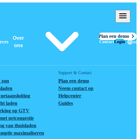
Plan een demo
Over
rces
Contact
Login
nl
ons
Support & Contact
 zon
Plan een demo
tsladen
Neem contact op
netaansluiting
Helpcenter
cht laden
Guides
rking op GTV
et netcongestie
ng van thuisladen
umptie maximaliseren