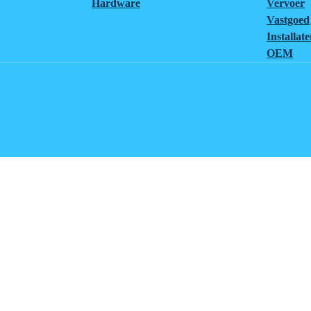
Hardware
Vervoer
Vastgoed
Installat
OEM