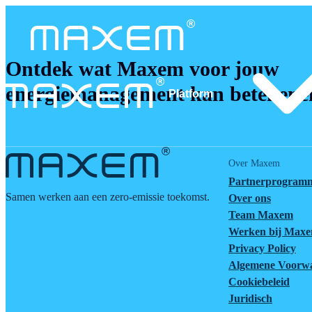
Ontdek wat Maxem voor jouw
energiemanagement kan betekene
Platform
Over Maxem
Partnerprogram
Samen werken aan een zero-emissie toekomst.
Over ons
Team Maxem
Werken bij Max
Privacy Policy
Algemene Voorw
Cookiebeleid
Juridisch